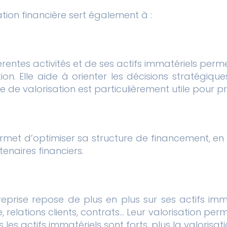
tion financière sert également à :
érentes activités et de ses actifs immatériels permet
tion. Elle aide à orienter les décisions stratégiq
pe de valorisation est particulièrement utile pour
rmet d’optimiser sa structure de financement, en 
enaires financiers.
prise repose de plus en plus sur ses actifs imm
e, relations clients, contrats… Leur valorisation pe
s les actifs immatériels sont forts, plus la valorisa