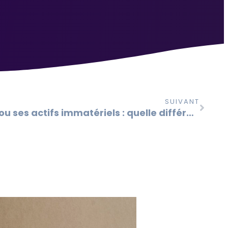
SUIVANT
Valoriser une entreprise ou ses actifs immatériels : quelle différence?