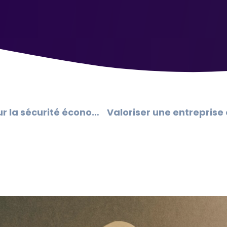
Propriété industrielle : un levier essentiel pour la sécurité économique des entreprises